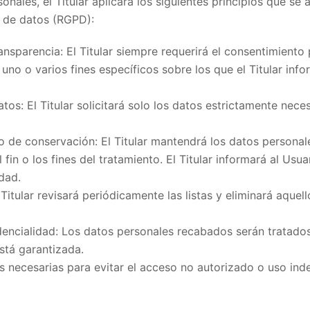
onales, el Titular aplicará los siguientes principios que se 
 de datos (RGPD):
transparencia: El Titular siempre requerirá el consentimiento
uno o varios fines específicos sobre los que el Titular inf
os: El Titular solicitará solo los datos estrictamente necesa
azo de conservación: El Titular mantendrá los datos persona
 fin o los fines del tratamiento. El Titular informará al Usu
dad.
Titular revisará periódicamente las listas y eliminará aquel
idencialidad: Los datos personales recabados serán tratado
stá garantizada.
es necesarias para evitar el acceso no autorizado o uso ind