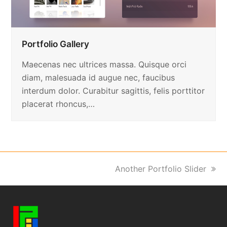
Portfolio Gallery
Maecenas nec ultrices massa. Quisque orci
diam, malesuada id augue nec, faucibus
interdum dolor. Curabitur sagittis, felis porttitor
placerat rhoncus,…
next
Another Portfolio Slider
post: